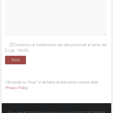
Consenso al trattamento dei dati personali ai sensi del
D.Lgs. 196/03
Cliccando su “Invia” si dichiara di aver preso visione della
Privacy Policy
Copyright © 2016 | Studio Michele Assini | P. IVA 01757200983